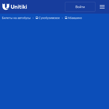
Войти
Билеты на автобусы
🚍 Сухобузимское
🚍 Абакшино