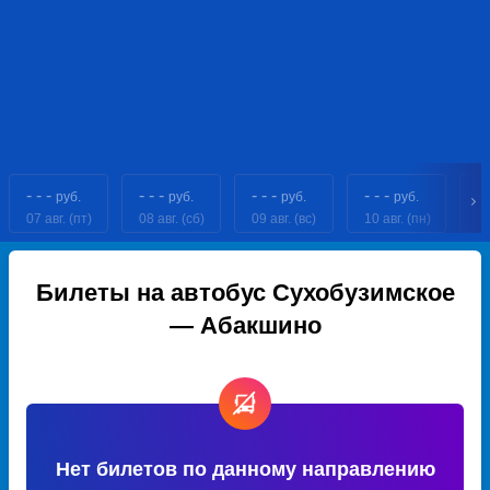
- - -
- - -
- - -
- - -
- 
руб.
руб.
руб.
руб.
07 авг. (пт)
08 авг. (сб)
09 авг. (вс)
10 авг. (пн)
11
Билеты на автобус Сухобузимское
— Абакшино
Нет билетов по данному направлению