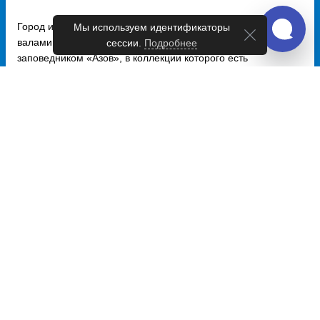
Город известен своими сохранившимися крепостными
Мы используем идентификаторы
валами и бастионами XVII–XVIII веков, музеем-
сессии.
Подробнее
заповедником «Азов», в коллекции которого есть
знаменитый скелет древнего слона – трогонтерия. Здесь же
можно увидеть редкие археологические находки, связанные
с османским и донским казачеством.
13.08.2025
Читать далее
Апшеронск – ворота к горам и
минеральным источникам
Кубани