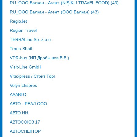
RU_ООО Балкан - Агент, (NIŞIKLI TRAVEL EOOD) (43)
RU_ООО Балкан - Агент, (ООО Балкан) (43)
RegioJet
Region Travel
TERRALine Sp. z o.o.
Trans-Shatl
VDR-bus (ИП Дробышев В.В.)
Visit-Line GmbH
Vitexpress / Стрит Торг
Volyn Ekspres
АААВТО
АВТО - РЕАЛ ООО
АВТО НН
АВТОСОЮЗ 17
АВТОСПЕКТОР