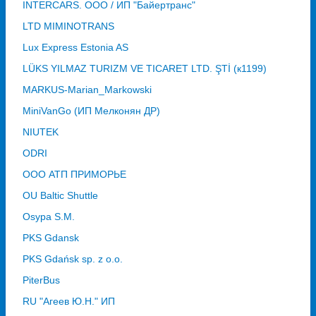
INTERCARS. ООО / ИП "Байертранс"
LTD MIMINOTRANS
Lux Express Estonia AS
LÜKS YILMAZ TURIZM VE TICARET LTD. ŞTİ (к1199)
MARKUS-Marian_Markowski
MiniVanGo (ИП Мелконян ДР)
NIUTEK
ODRI
OOO АТП ПРИМОРЬЕ
OU Baltic Shuttle
Osypa S.M.
PKS Gdansk
PKS Gdańsk sp. z o.o.
PiterBus
RU "Агеев Ю.Н." ИП