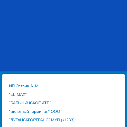
ИП Эстрин А. М.
"EL-MAX"
"БАБЫНИНСКОЕ АТП"
"Билетный терминал" ООО
"ЛУГАНСКГОРТРАНС" МУП (к1233)