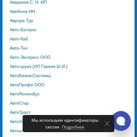
Аверкиев С. Н. ИП
АвиАнна-НН
Аврора-Тур
Авто-Експрес
Авто-Каб
Авто-Тех
Авто-Экспресс ООО
Авто-круиз (ИП Гареев Ш.И.)
АвтоБизнесСистемы
АвтоПрофи ООО
АвтоРегионБус
АвтоСтар
АвтоТраст
Мы используем идентификаторы
АвтоУспех
сессии.
Подробнее
Автоальянс