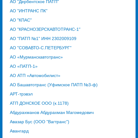
АО "Дербентское ПАТП"
АО "ИНТРАНС ПК"
АО "КПАС"
АО "КРАСНОЗЕРСКАВТОТРАНС-1"
АО "ПАТП №1" ИНН 2302009109
АО "СОВАВТО-С.ПЕТЕРБУРГ"
АО «Мурманскавтотранс»
АО «ПАТП-1»
АО АТП «Автомобилист»
АО Башавтотранс (Уфимское ПАТП №3-ф)
АРТ-трэвэл
АТП ДОНСКОЕ ООО (к.1178)
Абдурахманов Абдурахман Магомедович
Авазар Бус (ООО "Вагтранс")
Авангард