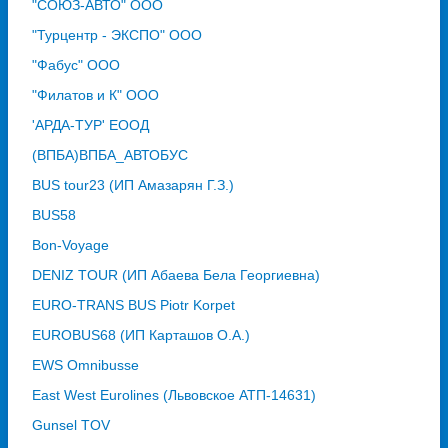
"СОЮЗ-АВТО" ООО
"Турцентр - ЭКСПО" ООО
"Фабус" ООО
"Филатов и К" ООО
'АРДА-ТУР' ЕООД
(ВПБА)ВПБА_АВТОБУС
BUS tour23 (ИП Амазарян Г.З.)
BUS58
Bon-Voyage
DENIZ TOUR (ИП Абаева Бела Георгиевна)
EURO-TRANS BUS Piotr Korpet
EUROBUS68 (ИП Карташов О.А.)
EWS Omnibusse
East West Eurolines (Львовское АТП-14631)
Gunsel TOV