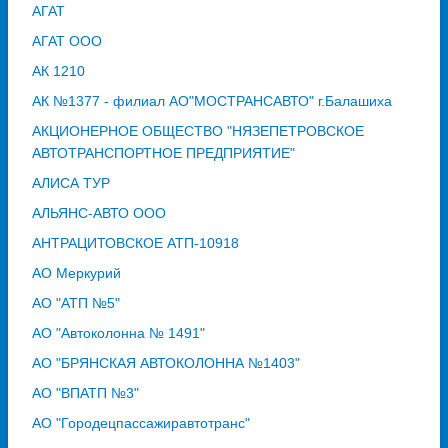
АГАТ
АГАТ ООО
АК 1210
АК №1377 - филиал АО"МОСТРАНСАВТО" г.Балашиха
АКЦИОНЕРНОЕ ОБЩЕСТВО "НЯЗЕПЕТРОВСКОЕ
АВТОТРАНСПОРТНОЕ ПРЕДПРИЯТИЕ"
АЛИСА ТУР
АЛЬЯНС-АВТО ООО
АНТРАЦИТОВСКОЕ АТП-10918
АО Меркурий
АО "АТП №5"
АО "Автоколонна № 1491"
АО "БРЯНСКАЯ АВТОКОЛОННА №1403"
АО "ВПАТП №3"
АО "Городецпассажиравтотранс"