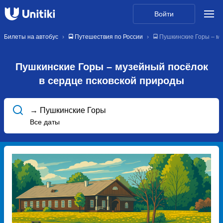
Войти
Билеты на автобус
🚍 Путешествия по России
🚍 Пушкинские Горы – м
Пушкинские Горы – музейный посёлок
в сердце псковской природы
→ Пушкинские Горы
Все даты