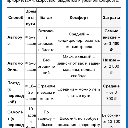
приоритетами: скоростью, бюджетом и уровнем комфорта.
Врем
Способ
я в
Багаж
Комфорт
Затраты
пути
Включен
Самые
Средний –
Автобу
≈ 5–7
в
низкие –
кондиционер, розетки,
с
часов
стоимост
от 1 400
мягкие кресла
ь билета
₽
Максимальный –
Без
Низкие –
Автомо
≈ 5–6
зависит от вас и вашей
ограниче
от 2 800
биль
часов
машины, полная
ний
₽
свобода
Поезд
≈ 18–
Ограниче
Средние
(с
Средний – можно лечь
25
н весом и
– от 3
пересад
спать в пути
часов
местом
700 ₽
кой)
10
Самолё
По
часов
Высокие -
т (с
тарифу –
Высокий, но требует
и
от 13 100
пересад
обычно
ожидания в аэропорту
боле
₽