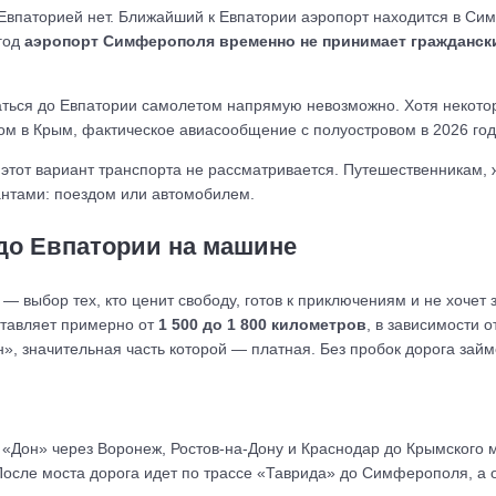
впаторией нет. Ближайший к Евпатории аэропорт находится в Сим
 год
аэропорт Симферополя временно не принимает гражданск
аться до Евпатории самолетом напрямую невозможно. Хотя некотор
ом в Крым, фактическое авиасообщение с полуостровом в 2026 год
 этот вариант транспорта не рассматривается. Путешественникам,
нтами: поездом или автомобилем.
 до Евпатории на машине
 выбор тех, кто ценит свободу, готов к приключениям и не хочет 
ставляет примерно от
1 500 до 1 800 километров
, в зависимости 
», значительная часть которой — платная. Без пробок дорога займ
 «Дон» через Воронеж, Ростов-на-Дону и Краснодар до Крымского м
 После моста дорога идет по трассе «Таврида» до Симферополя, а 