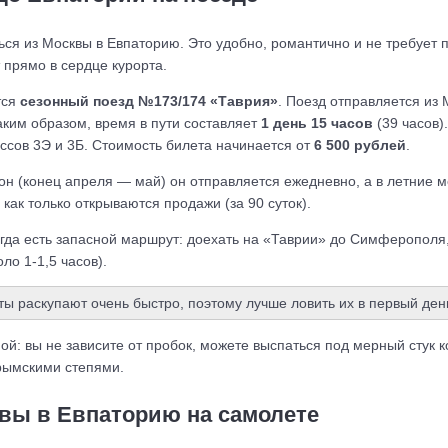
ся из Москвы в Евпаторию. Это удобно, романтично и не требует 
 прямо в сердце курорта.
тся
сезонный поезд №173/174 «Таврия»
. Поезд отправляется из
аким образом, время в пути составляет
1 день 15 часов
(39 часов)
ассов 3Э и 3Б. Стоимость билета начинается от
6 500 рублей
.
зон (конец апреля — май) он отправляется ежедневно, а в летние
как только открываются продажи (за 90 суток).
егда есть запасной маршрут: доехать на «Таврии» до Симферополя
ло 1-1,5 часов).
ы раскупают очень быстро, поэтому лучше ловить их в первый ден
й: вы не зависите от пробок, можете выспаться под мерный стук ко
рымскими степями.
квы в Евпаторию на самолете