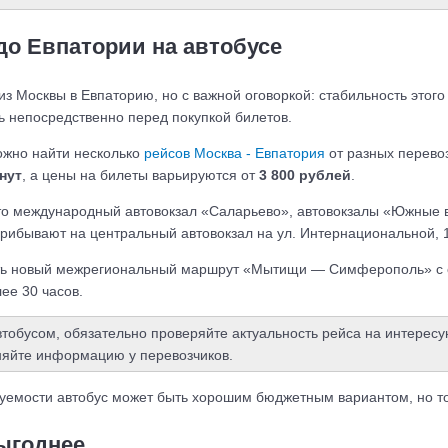
до Евпатории на автобусе
из Москвы в Евпаторию, но с важной оговоркой: стабильность этого
 непосредственно перед покупкой билетов.
ожно найти несколько
рейсов Москва - Евпатория
от разных перевоз
нут
, а цены на билеты варьируются от
3 800 рублей
.
то международный автовокзал «Саларьево», автовокзалы «Южные в
рибывают на центральный автовокзал на ул. Интернациональной, 12
ть новый межрегиональный маршрут «Мытищи — Симферополь» с ос
ее 30 часов.
тобусом, обязательно проверяйте актуальность рейса на интересу
няйте информацию у перевозчиков.
уемости автобус может быть хорошим бюджетным вариантом, но тол
ыгоднее