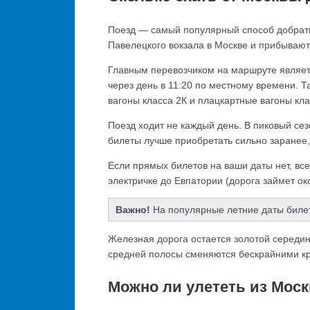
Поезд — самый популярный способ добрать
Павелецкого вокзала в Москве и прибывают
Главным перевозчиком на маршруте являе
через день в 11:20 по местному времени. Т
вагоны класса 2К и плацкартные вагоны кл
Поезд ходит не каждый день. В пиковый се
билеты лучше приобретать сильно заранее, 
Если прямых билетов на ваши даты нет, вс
электричке до Евпатории (дорога займет око
Важно!
На популярные летние даты билет
Железная дорога остается золотой середино
средней полосы сменяются бескрайними к
Можно ли улететь из Мос