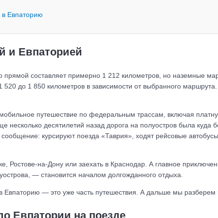
ы в Евпаторию
й и Евпаторией
о прямой составляет примерно 1 212 километров, но наземные ма
 520 до 1 850 километров в зависимости от выбранного маршрута.
мобильное путешествие по федеральным трассам, включая платну
ще несколько десятилетий назад дорога на полуостров была куда 
сообщение: курсируют поезда «Таврия», ходят рейсовые автобусы,
же, Ростове-на-Дону или заехать в Краснодар. А главное приключе
уострова, — становится началом долгожданного отдыха.
 в Евпаторию — это уже часть путешествия. А дальше мы разберем
до Евпатории на поезде