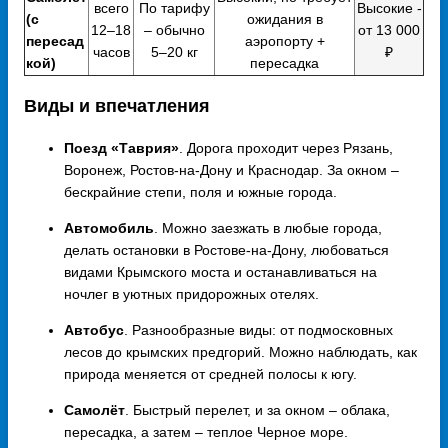
всего
По тарифу
Высокие -
(с
ожидания в
12–18
– обычно
от 13 000
пересад
аэропорту +
часов
5–20 кг
₽
кой)
пересадка
Виды и впечатления
Поезд «Таврия»
. Дорога проходит через Рязань,
Воронеж, Ростов-на-Дону и Краснодар. За окном –
бескрайние степи, поля и южные города.
Автомобиль
. Можно заезжать в любые города,
делать остановки в Ростове-на-Дону, любоваться
видами Крымского моста и останавливаться на
ночлег в уютных придорожных отелях.
Автобус
. Разнообразные виды: от подмосковных
лесов до крымских предгорий. Можно наблюдать, как
природа меняется от средней полосы к югу.
Самолёт
. Быстрый перелет, и за окном – облака,
пересадка, а затем – теплое Черное море.