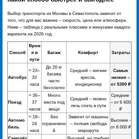
Выбор транспорта из Москвы в Севастополь зависит от
того, что для вас важнее – скорость, цена или атмосфера.
Ниже – таблица с реальными плюсами и минусами каждого
варианта на 2026 год.
Врем
Способ
я в
Багаж
Комфорт
Затраты
пути
До 20 кг
≈ 23–
Средний – мягкие
Самые
багажа
Автобус
32
кресла,
низкие –
часто
часа
кондиционер
от 5300 ₽
бесплатно
≈ 35–
Много
Средние
Средний – можно
Поезд
37
места под
– от 6 600
лечь спать в пути
часов
вещи
₽
≈ 18–
Без
Зависит от машины
Автомо
Высокие -
24
ограничени
– полная свобода
биль
от 8 000 ₽
часа
й
маршрута
Самолёт
Высокий, но требует