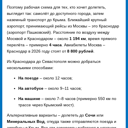
Поэтому рабочая схема для тех, кто хочет долететь,
выглядит так: самолёт до доступного города, затем
наземный транспорт до Крыма. Ближайший крупный
аэропорт, принимающий рейсы из Москвы – это Краснодар
(аэропорт Пашковский). Расстояние по воздуху между
Москвой и Краснодаром – около
1 194 км
, время прямого
перелёта – примерно
4 часа
. Авиабилеты Москва –
Краснодар в 2026 году стоят от
8 800 рублей
.
Из Краснодара до Севастополя можно добраться
несколькими способами:
На поезде
– около 12 часов;
На автобусе
– около 9–11 часов;
На машине
– около 7–8 часов (примерно 550 км по
трассе через Крымский мост).
Альтернативные варианты – долететь до
Сочи
или
Минеральных Вод
, откуда также отправляются поезда и
автобусы в Крым. Все эти аэропорты работают в штатном