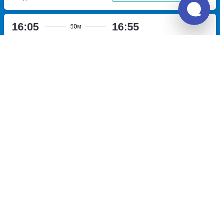
16:05
16:55
50м
Вавож, ул.Советская, 34а
Малая Сюга, Малая Сюга д.
улица Советская,дом 34а
(56.509032, 52.183404)
деревня Малая Сюга
Перевозчик:
Огородников Николай Геннадьевич
Великолепно
10.0
464
~
руб.
Купить билет
Пт, Сб
16:45
17:35
50м
Вавож, ул.Советская, 34а
Малая Сюга, Малая Сюга д.
улица Советская,дом 34а
(56.509032, 52.183404)
деревня Малая Сюга