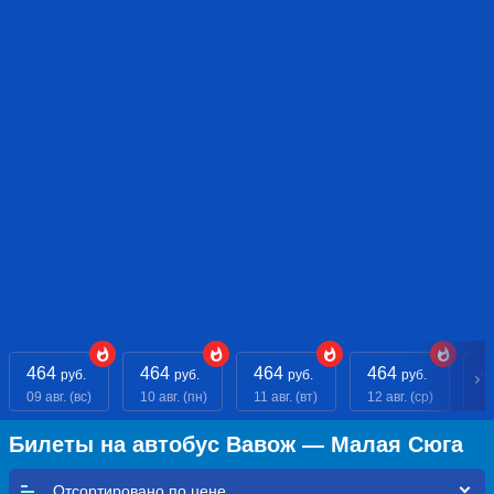
464
464
464
464
4
руб.
руб.
руб.
руб.
09 авг. (вс)
10 авг. (пн)
11 авг. (вт)
12 авг. (ср)
13
Билеты на автобус Вавож — Малая Сюга
Отсортировано по