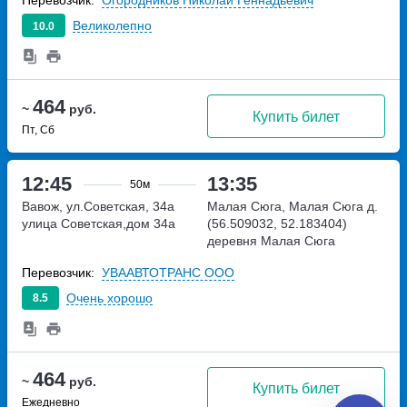
Перевозчик:
Огородников Николай Геннадьевич
Великолепно
10.0
464
~
руб.
Купить билет
Пт, Сб
12:45
13:35
50м
Вавож, ул.Советская, 34а
Малая Сюга, Малая Сюга д.
улица Советская,дом 34а
(56.509032, 52.183404)
деревня Малая Сюга
Перевозчик:
УВААВТОТРАНС ООО
Очень хорошо
8.5
464
~
руб.
Купить билет
Ежедневно