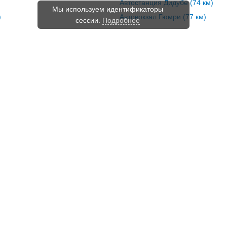
Автостанция Дидубе (74 км)
Мы используем идентификаторы
сессии.
Подробнее
)
Автовокзал Гюмри (77 км)