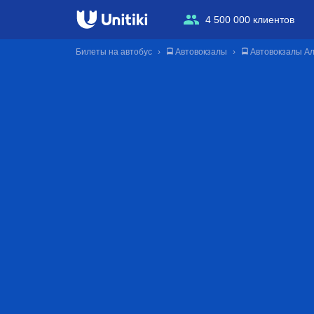
4 500 000 клиентов
Билеты на автобус
🚍 Автовокзалы
🚍 Автовокзалы А