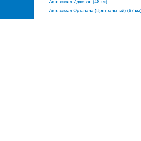
Автовокзал Иджеван (48 км)
Автовокзал Ортачала (Центральный) (67 км
автостанция Алаверди на карте