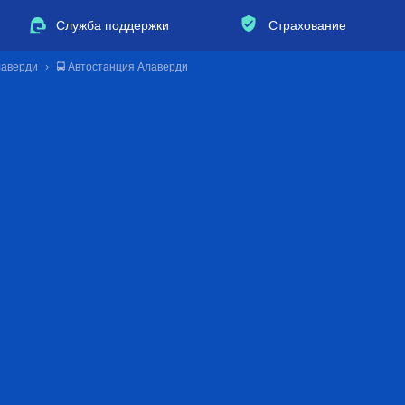
Служба поддержки
Страхование
лаверди
🚍 Автостанция Алаверди