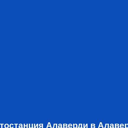
тостанция Алаверди в Алаве