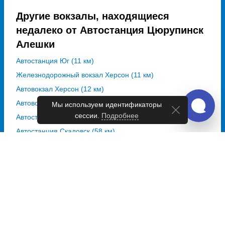
Другие вокзалы, находящиеся
недалеко от Автостанция Цюрупинск
Алешки
Автостанция Юг (11 км)
Железнодорожный вокзал Херсон (11 км)
Автовокзал Херсон (12 км)
Автовокзал Новая Каховка (51 км)
Мы используем идентификаторы
сессии.
Подробнее
Автостанция Берислав (57 км)
Автостанция Скадовск (58 км)
Автостанция Корсар (58 км)
Автостанция Каланчакская (60 км)
Автостанция Каланчак (60 км)
Автостанция Новотроицкая (60 км)
автостанция Цюрупинск на карте