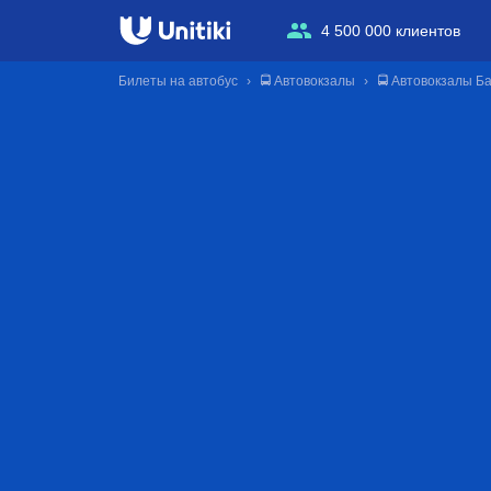
4 500 000 клиентов
Билеты на автобус
🚍 Автовокзалы
🚍 Автовокзалы Б