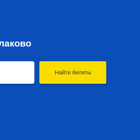
алаково
Найти билеты