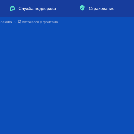
Служба поддержки
Страхование
алаково
🚍 Автокасса у фонтана