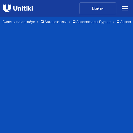
Войти
Билеты на автобус
🚍 Автовокзалы
🚍 Автовокзалы Бургас
🚍 Автово