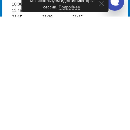
Мы используем идентификаторы
10:00
10:30
11:10
сессии.
Подробнее
11:45
12:10
16:00
21:15
21:30
21:45
22:30
23:15
Пн, Вт, Чт,
Вс
05:01
05:30
06:30
08:00
Пн,
Вс
09:30
Выбрать дату
и купить от 5589 руб.
Расписание автобусов в город Бургас на
станцию Автовокзал Бургас-Юг
Автобусы из Софии в Бургас