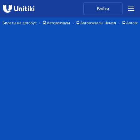
Войти
Билеты на автобус
🚍 Автовокзалы
🚍 Автовокзалы Чемал
🚍 Автово