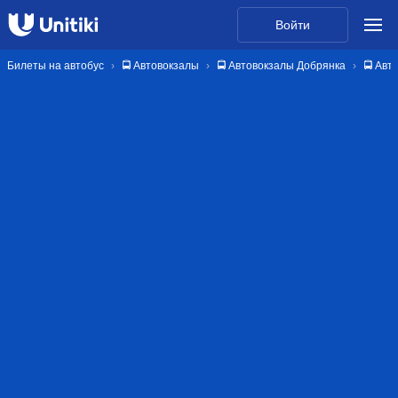
Войти
Билеты на автобус
🚍 Автовокзалы
🚍 Автовокзалы Добрянка
🚍 Авт