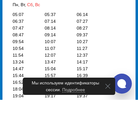
Пн, Вт,
Сб
,
Вс
05:07
05:37
06:14
06:37
07:14
07:27
07:47
08:14
08:27
08:47
09:14
09:37
09:54
10:07
10:27
10:54
11:07
11:27
11:54
12:07
12:37
13:24
13:47
14:17
14:47
15:04
15:17
15:44
15:57
16:39
16:52
17:07
17:37
Мы используем идентификаторы
18:04
18:17
18:37
сессии.
Подробнее
19:04
19:17
19:37
20:14
20:37
21:14
21:22
Выбрать дату
и купить от 513 руб.