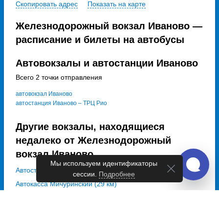
Скопировать адрес
Показать на карте
Железнодорожный вокзал Иваново —
расписание и билеты на автобусы
Автовокзалы и автостанции Иваново
Всего 2 точки отправления
автовокзал Иваново
автостанция Иваново – ТРЦ Рио
Другие вокзалы, находящиеся
недалеко от Железнодорожный
вокзал Иваново
Мы используем идентификаторы
Автостанция Фурманов (27 км)
сессии.
Подробнее
Автокасса Мичуринский (29 км)
Автостанция Шуя (30 км)
Автостанция Шуя(По Автотур) (30 км)