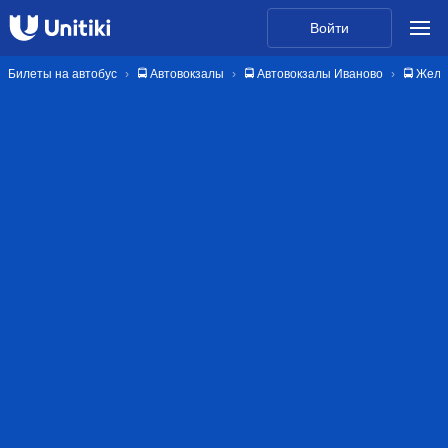
Войти
Билеты на автобус
🚍 Автовокзалы
🚍 Автовокзалы Иваново
🚍 Жел