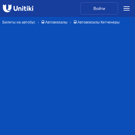
Войти
Билеты на автобус
🚍 Автовокзалы
🚍 Автовокзалы Кетченеры