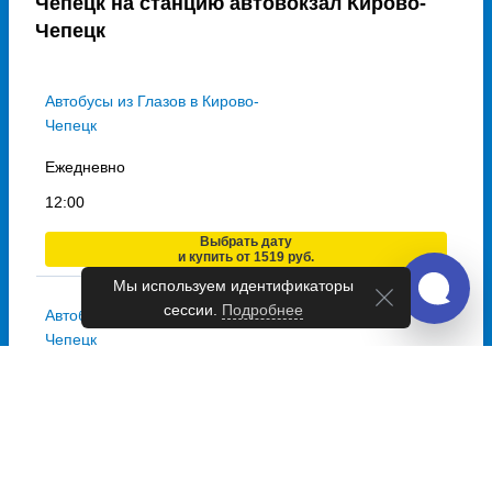
Чепецк на станцию автовокзал Кирово-
Чепецк
Автобусы из Глазов в Кирово-
Чепецк
Ежедневно
12:00
Выбрать дату
и купить от 1519 руб.
Мы используем идентификаторы
сессии.
Подробнее
Автобусы из Яр в Кирово-
Чепецк
Ежедневно
12:45
Выбрать дату
и купить от 1166 руб.