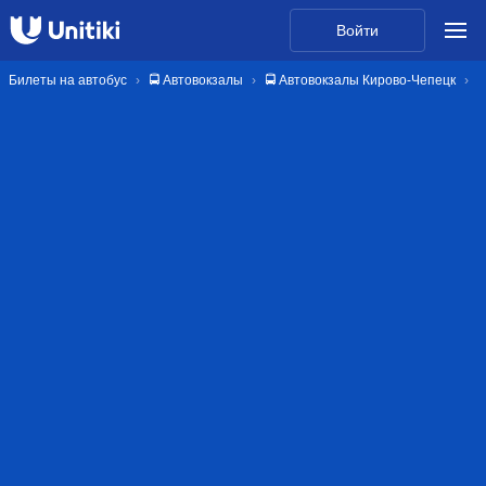
Войти
Билеты на автобус
🚍 Автовокзалы
🚍 Автовокзалы Кирово-Чепецк
