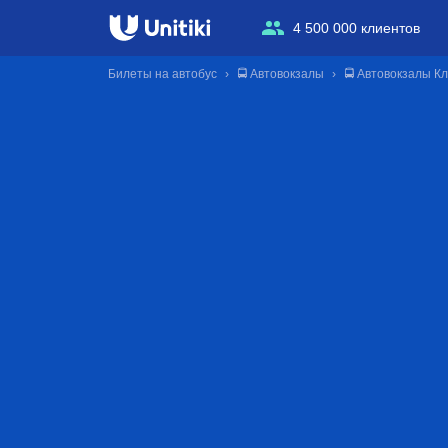
4 500 000 клиентов
Билеты на автобус
🚍 Автовокзалы
🚍 Автовокзалы К