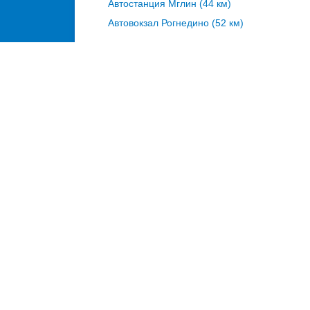
Автостанция Мглин (44 км)
Автовокзал Рогнедино (52 км)
автостанция Клетня на карте