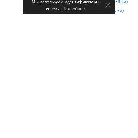
Автостанция Сураж (69 км)
Мы используем идентификаторы
сессии.
Подробнее
Автовокзал Унеча (71 км)