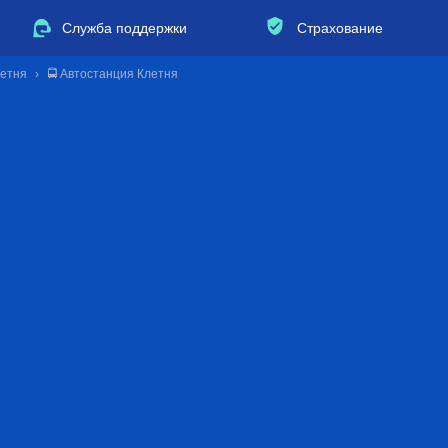
Служба поддержки
Страхование
летня
🚍 Автостанция Клетня