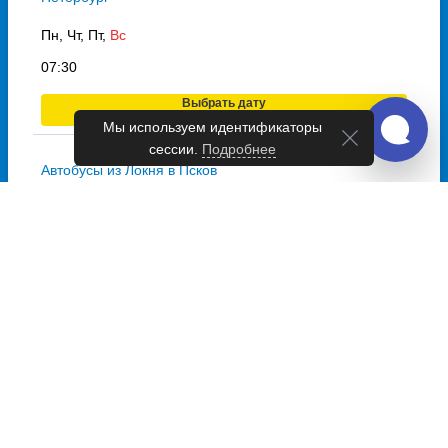
Пн, Чт, Пт,
Вс
07:30
Выбрать дату
и купить от 1729 руб.
Мы используем идентификаторы
сессии.
Подробнее
Автобусы из Локня в Псков
Пн, Пт
07:30
Выбрать дату
и купить от 965 руб.
Расписание автобусов в поселок
городского типа Локня на станцию
автостанция Локня
Автобусы из Москвы в Локня