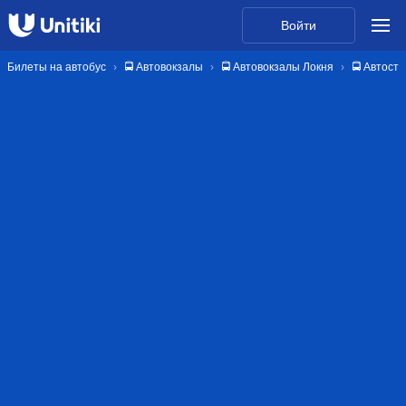
Войти
Билеты на автобус
🚍 Автовокзалы
🚍 Автовокзалы Локня
🚍 Автост