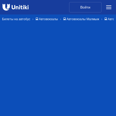
Войти
Билеты на автобус
🚍 Автовокзалы
🚍 Автовокзалы Малмыж
🚍 Авт