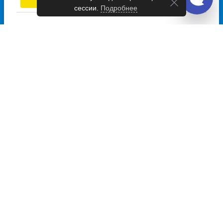
и купить от 1819 руб.
сессии.
Подробнее
Автобусы из Вятские Поляны в
Малмыж
Ежедневно
07:30
Вт, Чт,
Сб
09:00
14:00
Выбрать дату
и купить от 615 руб.
Автобусы из Уржум в Малмыж
Ежедневно
11:00