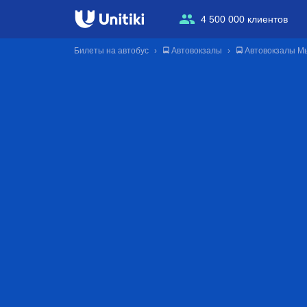
4 500 000 клиентов
Билеты на автобус
🚍 Автовокзалы
🚍 Автовокзалы М