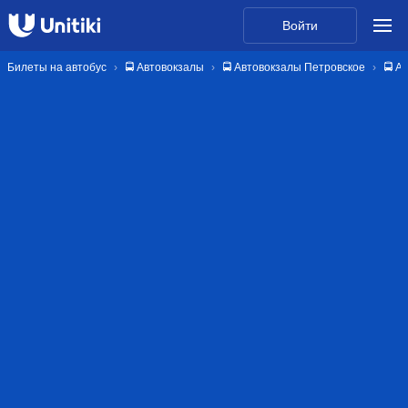
Войти
Билеты на автобус
🚍 Автовокзалы
🚍 Автовокзалы Петровское
🚍 А