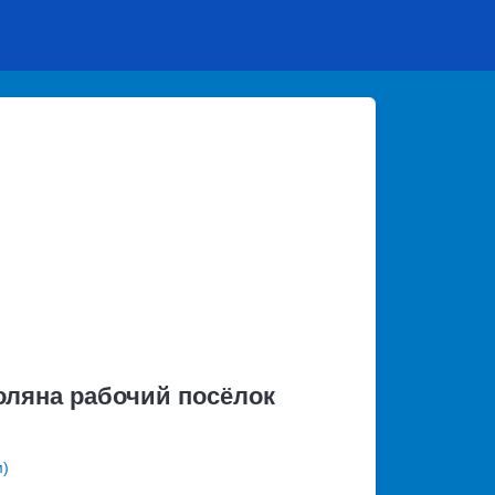
оляна рабочий посёлок
м)