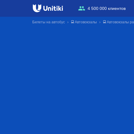
4 500 000 клиентов
Билеты на автобус
🚍 Автовокзалы
🚍 Автовокзалы р