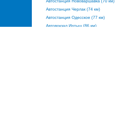
Автостанция Нововаршавка (70 км)
Автостанция Черлак (74 км)
Автостанция Одесское (77 км)
Автовокзал Иртыш (86 км)
автостанция Русская Поляна на кар