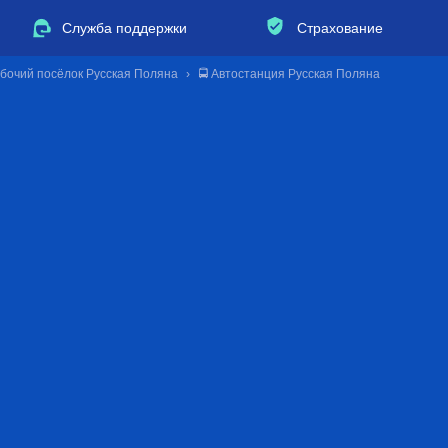
Служба поддержки
Страхование
абочий посёлок Русская Поляна
🚍 Автостанция Русская Поляна