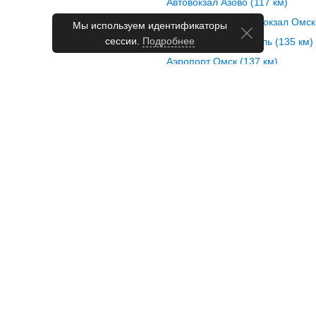
Автовокзал Азово (117 км)
Железнодорожный вокзал Омск 
Мы используем идентификаторы
сессии.
Подробнее
Автовокзал Шербакуль (135 км)
Аэропорт Омск (137 км)
те