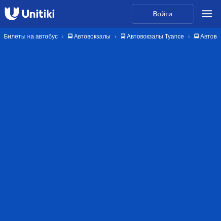
Войти
Билеты на автобус
🚍 Автовокзалы
🚍 Автовокзалы Туапсе
🚍 Автово