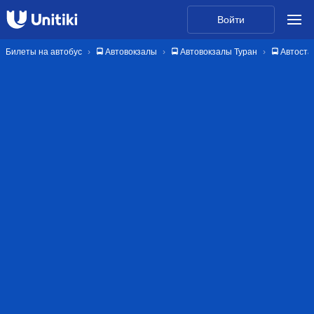
Войти
Билеты на автобус
🚍 Автовокзалы
🚍 Автовокзалы Туран
🚍 Автост