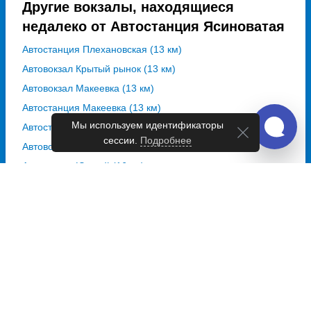
Другие вокзалы, находящиеся
недалеко от Автостанция Ясиноватая
Автостанция Плехановская (13 км)
Автовокзал Крытый рынок (13 км)
Автовокзал Макеевка (13 км)
Автостанция Макеевка (13 км)
Мы используем идентификаторы
Автостанция Донецк – ДС Мотель (14 км)
сессии.
Подробнее
Автовокзал Южный (16 км)
Автовокзал Южный (16 км)
Автостанция Горловка (24 км)
Автостанция Харцызск (25 км)
Автовокзал Енакиево (29 км)
Автостанция Ясиноватая на карте