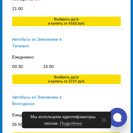
21:00
Выбрать дату
и купить от 4162 руб.
Автобусы из Зимовники в
Таганрог
Ежедневно
00:30
14:00
Выбрать дату
и купить от 2727 руб.
Автобусы из Зимовники в
Волгодонск
Ежедневно
Мы используем идентификаторы
сессии.
Подробнее
05:50
19:00