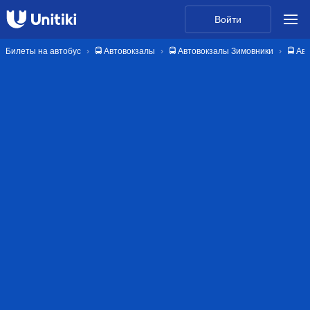
Войти
Билеты на автобус
🚍 Автовокзалы
🚍 Автовокзалы Зимовники
🚍 Ав