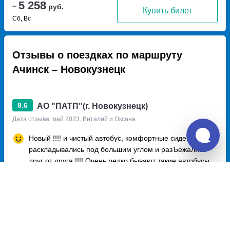
5 258
~
руб.
Купить билет
Сб, Вс
Отзывы о поездках по маршруту
Ачинск – Новокузнецк
9.6
АО "ПАТП"(г. Новокузнецк)
Дата отзыва: май 2023, Виталий и Оксана
Новый !!!! и чистый автобус, комфортные сидения
раскладывались под большим углом и разЪежались
друг от друга !!!! Очень редко бывают такие автобусы
обычно старые убитые автобусы а хочется комфорта
на дальние расстояния !
Нет остановки в г. Прокопьевске.