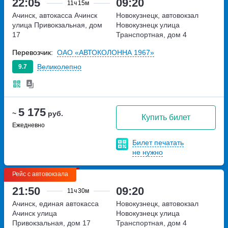
22:05
09:20
11ч
15м
Ачинск, автокасса Ачинск
Новокузнецк, автовокзал
улица Привокзальная, дом
Новокузнецк
улица
17
Транспортная, дом 4
Перевозчик:
ОАО «АВТОКОЛОННА 1967»
Великолепно
9.7
5 175
~
руб.
Купить билет
Ежедневно
Билет печатать
не нужно
Рейс с автовокзала
21:50
09:20
11ч
30м
Ачинск, единая автокасса
Новокузнецк, автовокзал
Ачинск
улица
Новокузнецк
улица
Привокзальная, дом 17
Транспортная, дом 4