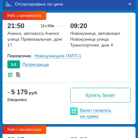
Отсортировано по
Рейс с автовокзала
21:50
09:20
11ч
30м
Ачинск, автокасса Ачинск
Новокузнецк, автовокзал
улица Привокзальная, дом
Новокузнецк
улица
17
Транспортная, дом 4
Перевозчик:
Новокузнецкое ПАТП-1
Потрясающе
9.0
5 175
~
руб.
Купить билет
Ежедневно
Билет печатать
не нужно
Рейс с автовокзала