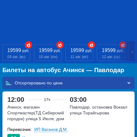
19599
19599
19599
19599
1
руб.
руб.
руб.
руб.
09 авг. (вс)
10 авг. (пн)
11 авг. (вт)
12 авг. (ср)
13
Билеты на автобус Ачинск — Павлодар
Отсортировано по
12:00
03:00
17ч
Ачинск, магазин
Павлодар, остановка Вокзал
Спортмастер(ТД Сибирский
улица Торайгырова
городок)
улица 5 Июля, дом
11
Перевозчик:
ИП Ваганов Д.М.