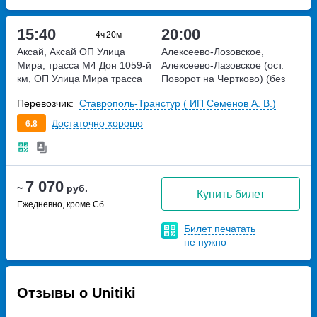
15:40
20:00
4ч
20м
Аксай, Аксай ОП Улица
Алексеево-Лозовское,
Мира, трасса М4 Дон 1059-й
Алексеево-Лазовское (ост.
км, ОП Улица Мира
трасса
Поворот на Чертково) (без
М4 Дон 1059-й км, ОП Улица
адреса)
Перевозчик:
Ставрополь-Транстур ( ИП Семенов А. В.)
Мира
Достаточно хорошо
6.8
7 070
~
руб.
Купить билет
Ежедневно, кроме Сб
Билет печатать
не нужно
Отзывы о Unitiki