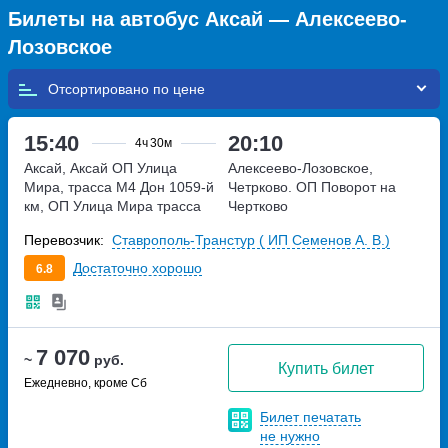
Билеты на автобус Аксай — Алексеево-
Лозовское
Отсортировано по
15:40
20:10
4ч
30м
Аксай, Аксай ОП Улица
Алексеево-Лозовское,
Мира, трасса М4 Дон 1059-й
Четрково. ОП Поворот на
км, ОП Улица Мира
трасса
Чертково
М4 Дон 1059-й км, ОП Улица
Перевозчик:
Ставрополь-Транстур ( ИП Семенов А. В.)
Мира
Достаточно хорошо
6.8
7 070
~
руб.
Купить билет
Ежедневно, кроме Сб
Билет печатать
не нужно