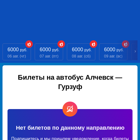
6000
6000
6000
6000
6
руб.
руб.
руб.
руб.
06 авг. (чт)
07 авг. (пт)
08 авг. (сб)
09 авг. (вс)
10
Билеты на автобус Алчевск —
Гурзуф
Нет билетов по данному направлению
Подпишитесь и мы пришлем уведомление, когда билеты