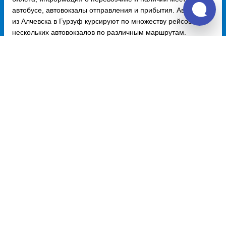
автобусе, автовокзалы отправления и прибытия. Автобусы
из Алчевска в Гурзуф курсируют по множеству рейсов из
нескольких автовокзалов по различным маршрутам.
Доступен также график движения, точная стоимость билета
и примерный маршрут следования автобуса на карте.
Купить билет из Алчевска
Алчевск - Москва
4000 руб.
Алчевск - Ростов-на-Дону
2240 руб.
Алчевск - Краснодар
3136 руб.
Алчевск - Санкт-Петербург
11200 руб.
Алчевск - Саратов
12320 руб.
Купить билет в Алчевск