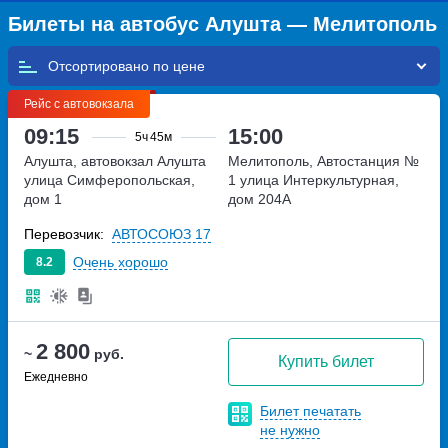
Билеты на автобус Алушта — Мелитополь
Отсортировано по
Рейс с автовокзала
09:15
15:00
5ч
45м
Алушта, автовокзал Алушта
Мелитополь, Автостанция №
улица Симферопольская,
1
улица Интеркультурная,
дом 1
дом 204А
Перевозчик:
АВТОСОЮЗ 17
Очень хорошо
8.2
2 800
~
руб.
Купить билет
Ежедневно
Билет печатать
не нужно