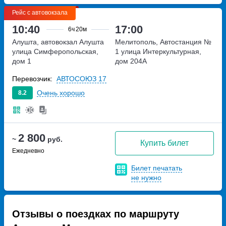
Рейс с автовокзала
10:40
17:00
6ч
20м
Алушта, автовокзал Алушта
Мелитополь, Автостанция №
улица Симферопольская,
1
улица Интеркультурная,
дом 1
дом 204А
Перевозчик:
АВТОСОЮЗ 17
Очень хорошо
8.2
2 800
~
руб.
Купить билет
Ежедневно
Билет печатать
не нужно
Отзывы о поездках по маршруту