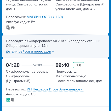
улица Симферопольская,
Симферополь (Центральный)
дом 1
улица Киевская, дом 4Б
Перевозчик:
МАРЛИН ООО (к1169)
Автобус ходит: Вт
Пересадка в Симферополе:
5ч
20м
• В пределах станции
Общее время в пути:
12ч
Детали рейсов и пересадки
04:20
09:40
7.8
5ч
20м
Симферополь, автовокзал
Приморск, ш.
Симферополь
Мелитопольское,2
(Центральный)
шоссе Мелитопольское, дом
улица Киевская, дом 4Б
2
Перевозчик:
ИП Некрасов Игорь Александрович
Автобус ходит: Ср