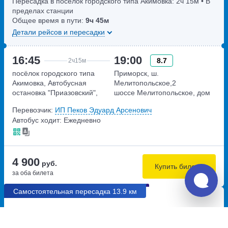
Пересадка в посёлок городского типа Акимовка:
2ч
15м
• В
пределах станции
Общее время в пути:
9ч
45м
Детали рейсов и пересадки
16:45
19:00
8.7
2ч
15м
посёлок городского типа
Приморск, ш.
Акимовка, Автобусная
Мелитопольское,2
остановка "Приазовский",
шоссе Мелитопольское, дом
возле памятника "Олень"
2
Перевозчик:
ИП Пеков Эдуард Арсенович
(46.666406928298,
Автобус ходит: Ежедневно
35.179644082123)
Запорожская область,
Пересечение трассы М-18, и
трассы Т-08-20
4 900
руб.
Купить билеты
за оба билета
Самостоятельная пересадка 13.9 км
09:50
22:00
5.8
12ч
10м
Алушта, автовокзал Алушта
Ростов-на-Дону, АЗС Эксон