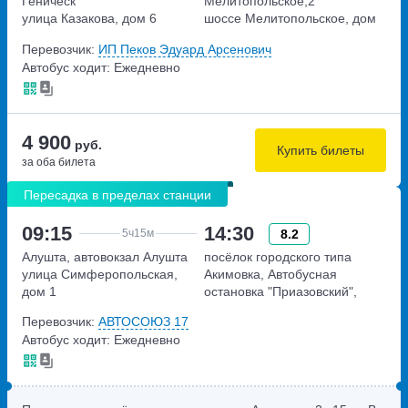
Геническ
Мелитопольское,2
улица Казакова, дом 6
шоссе Мелитопольское, дом
2
Перевозчик:
ИП Пеков Эдуард Арсенович
Автобус ходит: Ежедневно
4 900
руб.
Купить билеты
за оба билета
Пересадка в пределах станции
09:15
14:30
8.2
5ч
15м
Алушта, автовокзал Алушта
посёлок городского типа
улица Симферопольская,
Акимовка, Автобусная
дом 1
остановка "Приазовский",
возле памятника "Олень"
Перевозчик:
АВТОСОЮЗ 17
(46.666406928298,
Автобус ходит: Ежедневно
35.179644082123)
Запорожская область,
Пересечение трассы М-18, и
трассы Т-08-20