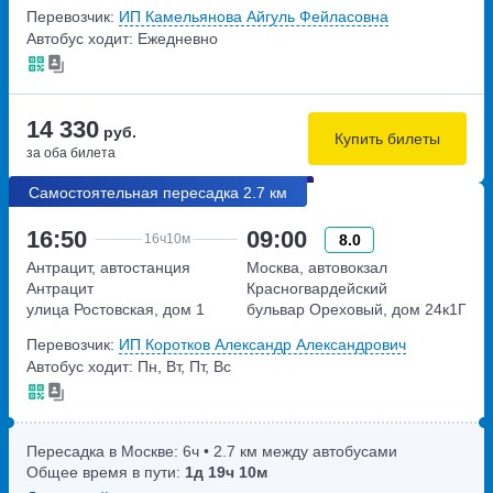
Перевозчик:
ИП Камельянова Айгуль Фейласовна
Автобус ходит: Ежедневно
14 330
руб.
Купить билеты
за оба билета
Самостоятельная пересадка 2.7 км
16:50
09:00
8.0
16ч
10м
Антрацит, автостанция
Москва, автовокзал
Антрацит
Красногвардейский
улица Ростовская, дом 1
бульвар Ореховый, дом 24к1Г
Перевозчик:
ИП Коротков Александр Александрович
Автобус ходит: Пн, Вт, Пт, Вс
Пересадка в Москве:
6ч
• 2.7 км между автобусами
Общее время в пути:
1д
19ч
10м