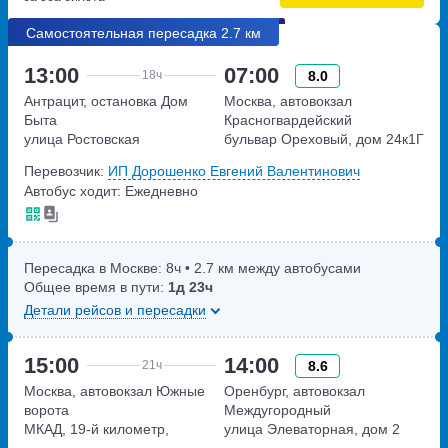
Самостоятельная пересадка 2.7 км
13:00
07:00
8.0
18ч
Антрацит, остановка Дом
Москва, автовокзал
Быта
Красногвардейский
улица Ростовская
бульвар Ореховый, дом 24к1Г
Перевозчик:
ИП Дорошенко Евгений Валентинович
Автобус ходит: Ежедневно
Пересадка в Москве:
8ч
• 2.7 км между автобусами
Общее время в пути:
1д
23ч
Детали рейсов и пересадки
15:00
14:00
8.6
21ч
Москва, автовокзал Южные
Оренбург, автовокзал
ворота
Междугородный
МКАД, 19-й километр,
улица Элеваторная, дом 2
владение 20с2