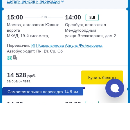
Детали рейсов и пересадки
15:00
14:00
8.6
21ч
Москва, автовокзал Южные
Оренбург, автовокзал
ворота
Междугородный
МКАД, 19-й километр,
улица Элеваторная, дом 2
владение 20с2
Перевозчик:
ИП Камельянова Айгуль Фейласовна
Автобус ходит: Пн, Вт, Ср, Сб
14 528
руб.
Купить билеты
за оба билета
Самостоятельная пересадка 14.9 км
14:00
07:00
7.8
17ч
Антрацит, остановка Дом
Москва, автостанция
Быта
Новоясеневская
улица Ростовская
метро Новоясеневская,
Новоясеневский тупик,