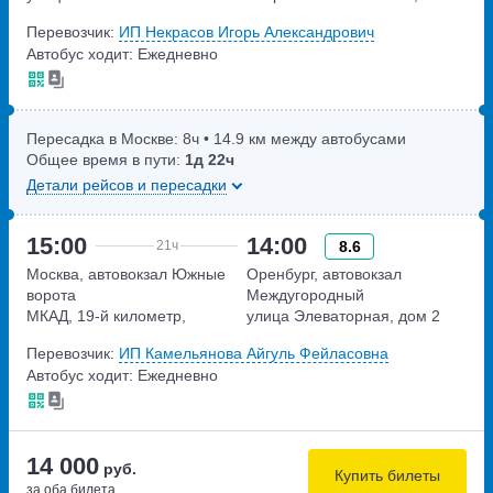
Новоясеневский тупик,
Перевозчик:
ИП Некрасов Игорь Александрович
владение 4
Автобус ходит: Ежедневно
Пересадка в Москве:
8ч
• 14.9 км между автобусами
Общее время в пути:
1д
22ч
Детали рейсов и пересадки
15:00
14:00
8.6
21ч
Москва, автовокзал Южные
Оренбург, автовокзал
ворота
Междугородный
МКАД, 19-й километр,
улица Элеваторная, дом 2
владение 20с2
Перевозчик:
ИП Камельянова Айгуль Фейласовна
Автобус ходит: Ежедневно
14 000
руб.
Купить билеты
за оба билета