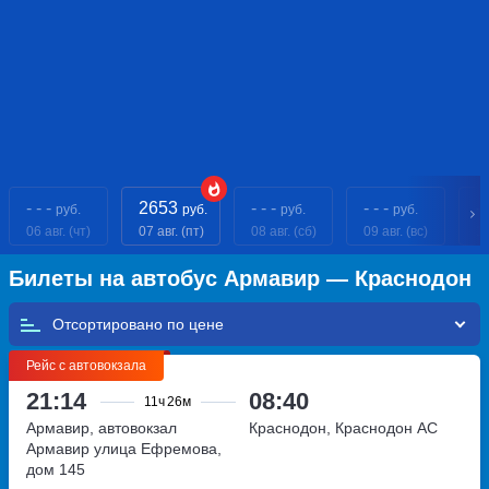
- - -
2653
- - -
- - -
- 
руб.
руб.
руб.
руб.
06 авг. (чт)
07 авг. (пт)
08 авг. (сб)
09 авг. (вс)
10
Билеты на автобус Армавир — Краснодон
Отсортировано по
Рейс с автовокзала
21:14
08:40
11ч
26м
Армавир, автовокзал
Краснодон, Краснодон АС
Армавир
улица Ефремова,
дом 145