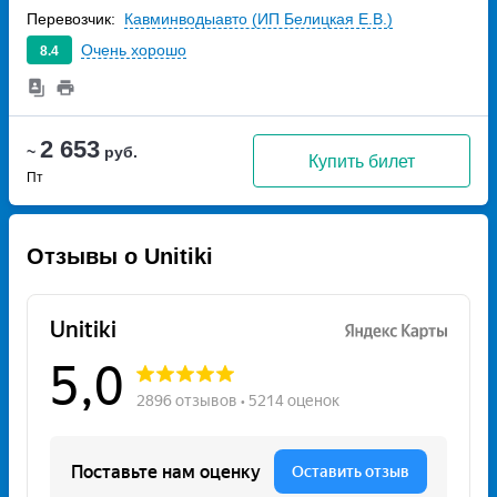
Перевозчик:
Кавминводыавто (ИП Белицкая Е.В.)
Очень хорошо
8.4
2 653
~
руб.
Купить билет
Пт
Отзывы о Unitiki