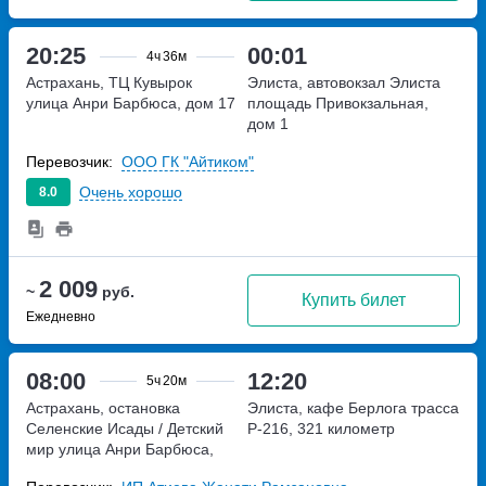
20:25
00:01
4ч
36м
Астрахань, ТЦ Кувырок
Элиста, автовокзал Элиста
улица Анри Барбюса, дом 17
площадь Привокзальная,
дом 1
Перевозчик:
ООО ГК "Айтиком"
Очень хорошо
8.0
2 009
~
руб.
Купить билет
Ежедневно
08:00
12:20
5ч
20м
Астрахань, остановка
Элиста, кафе Берлога
трасса
Селенские Исады / Детский
Р-216, 321 километр
мир
улица Анри Барбюса,
дом 17Г