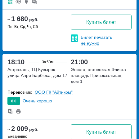
1 680
~
руб.
Купить билет
Пн, Вт, Ср, Чт, Сб
Билет печатать
не нужно
18:10
21:00
3ч
50м
Астрахань, ТЦ Кувырок
Элиста, автовокзал Элиста
улица Анри Барбюса, дом 17
площадь Привокзальная,
дом 1
Перевозчик:
ООО ГК "Айтиком"
Очень хорошо
8.0
2 009
~
руб.
Купить билет
Ежедневно