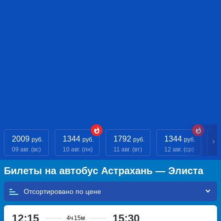
2009
1344
1792
1344
1
руб.
руб.
руб.
руб.
09 авг. (вс)
10 авг. (пн)
11 авг. (вт)
12 авг. (ср)
13
Билеты на автобус Астрахань — Элиста
Отсортировано по
12:15
15:30
4ч
15м