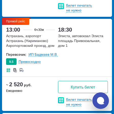
Билет печатать
не нужно
Прямой рейс
13:00
18:30
6ч
30м
Астрахань, аэропорт
Элиста, автовокзал Элиста
Астрахань (Нариманово)
площадь Привокзальная,
Аэропортовский проезд, дом
дом 1
1, строение 2
Перевозчик:
ИП Бадмаев М.В.
Превосходно
9.5
2 520
~
руб.
Купить билет
Ежедневно
Билет печатать
не нужно