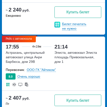
2 240
~
руб.
Купить билет
Ежедневно
Билет печатать
не нужно
Рейс с автовокзала
17:55
21:14
4ч
19м
Астрахань, центральный
Элиста, автовокзал Элиста
автовокзал
улица Анри
площадь Привокзальная,
Барбюса, дом 29В
дом 1
Перевозчик:
ООО ГК "Айтиком"
Очень хорошо
8.0
2 407
~
руб.
Купить билет
Пт