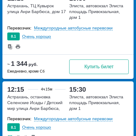
Астрахань, ТЦ Кувырок
Элиста, автовокзал Элиста
улица Анри Барбюса, дом 17
площадь Привокзальная,
дом 1
Перевозчик:
Междугородные автобусные перевозки
Очень хорошо
8.1
1 344
~
руб.
Купить билет
Ежедневно, кроме Сб
12:15
15:30
4ч
15м
Астрахань, остановка
Элиста, автовокзал Элиста
Селенские Исады / Детский
площадь Привокзальная,
мир
улица Анри Барбюса,
дом 1
дом 17Г
Перевозчик:
Междугородные автобусные перевозки
Очень хорошо
8.1