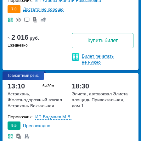
Перевозчик:
ИП Атиева Жанати Рамзановна
Достаточно хорошо
7.0
2 016
~
руб.
Купить билет
Ежедневно
Билет печатать
не нужно
Транзитный рейс
13:10
18:30
6ч
20м
Астрахань,
Элиста, автовокзал Элиста
Железнодорожный вокзал
площадь Привокзальная,
Астрахань
Вокзальная
дом 1
площадь, дом 20
Перевозчик:
ИП Бадмаев М.В.
Превосходно
9.5