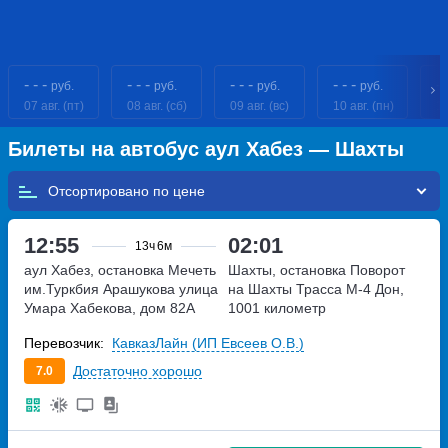
- - -
- - -
- - -
- - -
- 
руб.
руб.
руб.
руб.
07 авг. (пт)
08 авг. (сб)
09 авг. (вс)
10 авг. (пн)
11
Билеты на автобус аул Хабез — Шахты
Отсортировано по
12:55
02:01
13ч
6м
аул Хабез, остановка Мечеть
Шахты, остановка Поворот
им.Туркбия Арашукова
улица
на Шахты
Трасса М-4 Дон,
Умара Хабекова, дом 82А
1001 километр
Перевозчик:
КавказЛайн (ИП Евсеев О.В.)
Достаточно хорошо
7.0