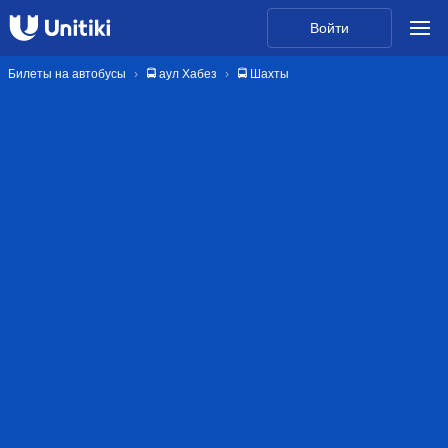
Войти
Билеты на автобусы
🚍 аул Хабез
🚍 Шахты