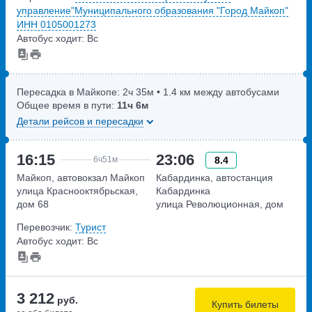
управление"Муниципального образования "Город Майкоп"
ИНН 0105001273
Автобус ходит: Вс
Пересадка в Майкопе:
2ч
35м
• 1.4 км между автобусами
Общее время в пути:
11ч
6м
Детали рейсов и пересадки
16:15
23:06
8.4
6ч
51м
Майкоп, автовокзал Майкоп
Кабардинка, автостанция
улица Краснооктябрьская,
Кабардинка
дом 68
улица Революционная, дом
67Б
Перевозчик:
Турист
Автобус ходит: Вс
3 212
руб.
Купить билеты