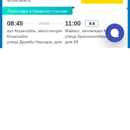
за оба билета
Пересадка в пределах станции
08:45
11:00
9.6
2ч
15м
аул Кошехабль, автостанция
Майкоп, автовокзал Майкоп
Кошехабль
улица Краснооктябрьская,
улица Дружбы Народов, дом
дом 68
59
Перевозчик:
ИП Хаткова
Автобус ходит: Вс
Пересадка в Майкопе:
5ч
15м
• В пределах станции
Общее время в пути:
14ч
21м
Детали рейсов и пересадки
16:15
23:06
8.4
6ч
51м
Майкоп, автовокзал Майкоп
Кабардинка, автостанция
улица Краснооктябрьская,
Кабардинка
дом 68
улица Революционная, дом