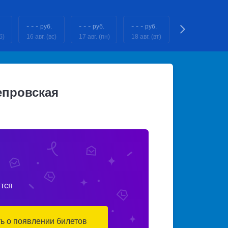
- - -
- - -
- - -
- - -
руб.
руб.
руб.
руб.
б)
16 авг. (вс)
17 авг. (пн)
18 авг. (вт)
19 авг. (ср)
епровская
тся
ть о появлении билетов