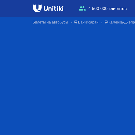
4 500 000 клиентов
Билеты на автобусы
🚍 Бахчисарай
🚍 Каменка-Днеп