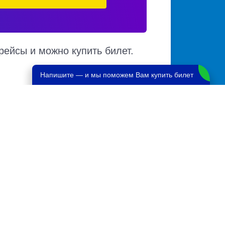
рейсы и можно купить билет.
Напишите — и мы поможем Вам купить билет
е и наличии мест в автобусе, автовокзалы
нескольких автовокзалов по различным
обуса на карте.
арай
17082 руб.
й
2800 руб.
17082 руб.
0 руб.
17082 руб.