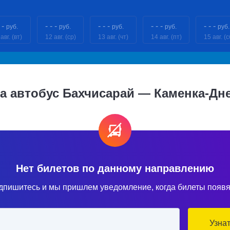
 -
- - -
- - -
- - -
- - -
руб.
руб.
руб.
руб.
руб.
авг. (вт)
12 авг. (ср)
13 авг. (чт)
14 авг. (пт)
15 авг. (с
а автобус Бахчисарай — Каменка-Дн
Нет билетов по данному направлению
дпишитесь и мы пришлем уведомление, когда билеты появя
Узна