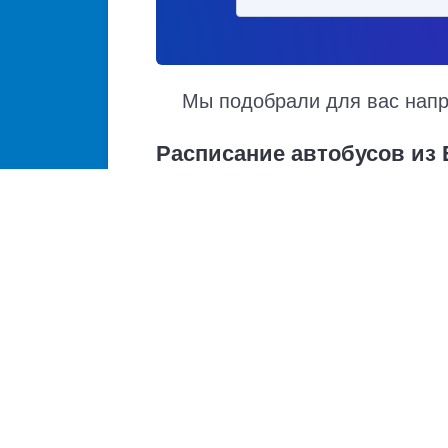
Мы подобрали для вас напра
Расписание автобусов из
Расписание автобусов Бахчисарай – Каменк
отправления и прибытия. Автобусы из Бахч
маршрутам. Доступен также график движени
Купить билет из Бахчисарай
Бахчисарай - Анапа
Бахчисарай - Донецк
Бахчисарай - Мариуполь
Бахчисарай - Луганск
Бахчисарай - Севастополь