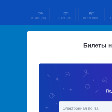
- - -
- - -
- - -
- -
руб.
руб.
руб.
08 авг. (сб)
09 авг. (вс)
10 авг. (пн)
11 
Билеты н
По
Электронная почта