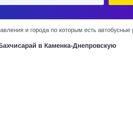
вления и города по которым есть автобусные 
 Бахчисарай в Каменка-Днепровскую
а-Днепровская на 2026 год, цена билета, информация о перевозчик
исарай в Каменка-Днепровскую курсируют по множеству рейсов из 
я, точная стоимость билета и примерный маршрут следования авт
Купить билет в Бахчис
2240 руб.
Москва - Бахчисарай
0 руб.
Ростов-на-Дону - Бахчисара
0 руб.
Воронеж - Бахчисарай
0 руб.
Донецк - Бахчисарай
600 руб.
Тула - Бахчисарай