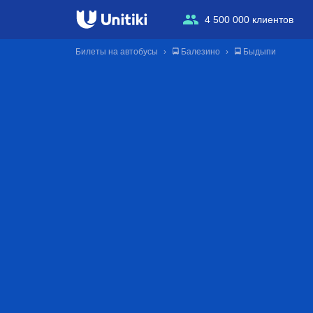
4 500 000 клиентов
Билеты на автобусы
🚍 Балезино
🚍 Быдыпи