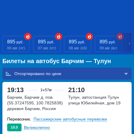
895
895
895
895
8
руб.
руб.
руб.
руб.
06 авг. (чт)
07 авг. (пт)
08 авг. (сб)
09 авг. (вс)
10
Билеты на автобус Барчим — Тулун
Отсортировано по
19:13
21:10
1ч
57м
Барчим, Барчим д. пов.
Тулун, автостанция Тулун
(55.37247595, 100.7825838)
улица Юбилейная, дом 19
деревня Барчим, Россия
Перевозчик:
Пассажирские автобусные перевозки
Великолепно
10.0