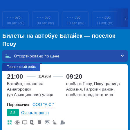
- - -
- - -
- - -
- - -
- 
руб.
руб.
руб.
руб.
08 авг. (сб)
09 авг. (вс)
10 авг. (пн)
11 авг. (вт)
12
Билеты на автобус Батайск — посёлок
Псоу
Отсортировано по
Транзитный рейс
21:00
09:20
11ч
20м
Батайск, остановка
посёлок Псоу, Псоу граница
Авиагородок
Абхазия, Гагрский район,
(ул.Авиационная)
улица
посёлок городского типа
Авиационная, дом 75
Гячрыпш
Перевозчик:
ООО "А.С."
Очень хорошо
8.2