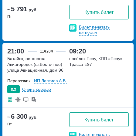
5 791
~
руб.
Купить билет
Пт
Билет печатать
не нужно
21:00
09:20
11ч
20м
Батайск, остановка
посёлок Псоу, КПП «‎Псоу»
Авиагородок (ш.Восточное)
Трасса E97
улица Авиационная, дом 96
Перевозчик:
ИП Лаптиев А.В.
Очень хорошо
8.3
6 300
~
руб.
Купить билет
Пт
Билет печатать