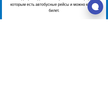
которым есть автобусные рейсы и можно купить
билет.
Расписание автобусов из Баймак в
Сибай
Расписание автобусов Баймак – Сибай на 2026 год, цена
билета, информация о перевозчике и наличии мест в
автобусе, автовокзалы отправления и прибытия. Автобусы
из Баймак в Сибай курсируют по множеству рейсов из
нескольких автовокзалов по различным маршрутам.
Доступен также график движения, точная стоимость билета
и примерный маршрут следования автобуса на карте.
Купить билет из Баймак
Баймак - Уфа
2477 руб.
Купить билет в Баймак