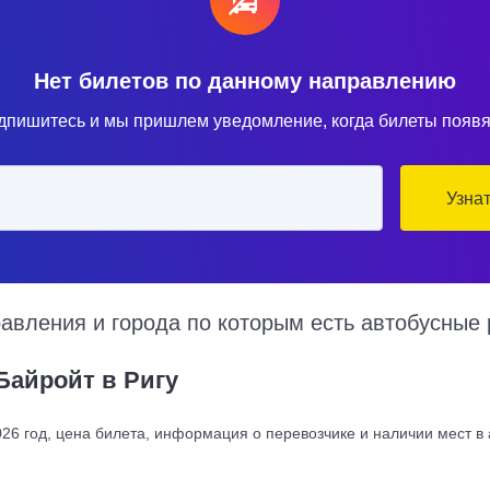
Нет билетов по данному направлению
дпишитесь и мы пришлем уведомление, когда билеты появя
Узна
вления и города по которым есть автобусные 
Байройт в Ригу
26 год, цена билета, информация о перевозчике и наличии мест в 
сируют по множеству рейсов из нескольких автовокзалов по различ
ерный маршрут следования автобуса на карте.