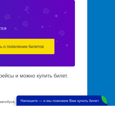
тся
ть о появлении билетов
рейсы и можно купить билет.
Напишите — и мы поможем Вам купить билет
автобусе, автовокзалы отправления и
ным маршрутам. Доступен также график