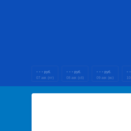
- - -
- - -
- - -
- -
руб.
руб.
руб.
07 авг. (пт)
08 авг. (сб)
09 авг. (вс)
10