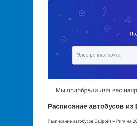
По
Электронная почта
Мы подобрали для вас напра
Расписание автобусов из 
Расписание автобусов Байройт – Рига на 20
прибытия. Автобусы из Байройт в Ригу кур
движения, точная стоимость билета и прим