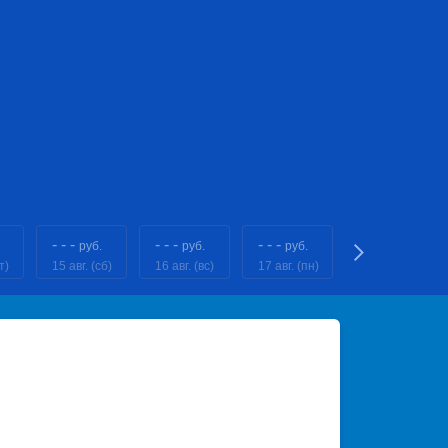
- - -
- - -
- - -
- - -
руб.
руб.
руб.
руб.
т)
15 авг. (сб)
16 авг. (вс)
17 авг. (пн)
18 авг. (вт)