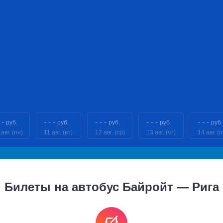
 -
- - -
- - -
- - -
- - -
руб.
руб.
руб.
руб.
руб.
 авг. (пн)
11 авг. (вт)
12 авг. (ср)
13 авг. (чт)
14 авг. (п
Билеты на автобус Байройт — Рига