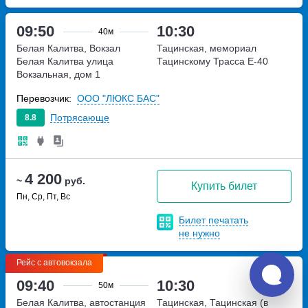
09:50
10:30
40м
Белая Калитва, Вокзал
Тацинская, мемориал
Белая Калитва
улица
Тацинскому
Трасса Е-40
Вокзальная, дом 1
Перевозчик:
ООО "ЛЮКС БАС"
Потрясающе
8.8
4 200
~
руб.
Купить билет
Пн, Ср, Пт, Вс
Билет печатать
не нужно
Рейс с автовокзала
09:40
10:30
50м
Белая Калитва, автостанция
Тацинская, Тацинская (в