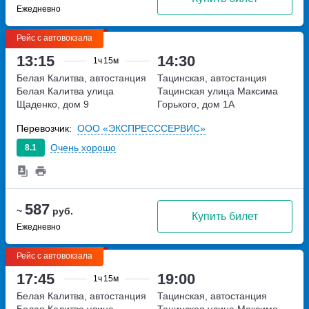
Ежедневно
Рейс с автовокзала
13:15
14:30
1ч
15м
Белая Калитва, автостанция
Тацинская, автостанция
Белая Калитва
улица
Тацинская
улица Максима
Щаденко, дом 9
Горького, дом 1А
Перевозчик:
ООО «ЭКСПРЕСССЕРВИС»
Очень хорошо
8.1
587
~
руб.
Купить билет
Ежедневно
Рейс с автовокзала
17:45
19:00
1ч
15м
Белая Калитва, автостанция
Тацинская, автостанция
Белая Калитва
улица
Тацинская
улица Максима