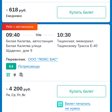
618
~
руб.
Купить билет
Ежедневно
Рейс с автовокзала
09:40
10:30
50м
Белая Калитва, автостанция
Тацинская, мемориал
Белая Калитва
улица
Тацинскому
Трасса Е-40
Щаденко, дом 9
Перевозчик:
ООО "ЛЮКС БАС"
Потрясающе
8.8
4 200
~
руб.
Купить билет
Пн, Ср, Пт, Вс
Билет печатать
не нужно