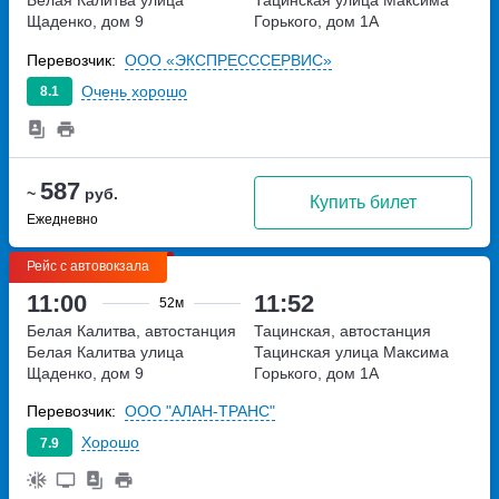
Щаденко, дом 9
Горького, дом 1А
Перевозчик:
ООО «ЭКСПРЕСССЕРВИС»
Очень хорошо
8.1
587
~
руб.
Купить билет
Ежедневно
Рейс с автовокзала
11:00
11:52
52м
Белая Калитва, автостанция
Тацинская, автостанция
Белая Калитва
улица
Тацинская
улица Максима
Щаденко, дом 9
Горького, дом 1А
Перевозчик:
ООО "АЛАН-ТРАНС"
Хорошо
7.9