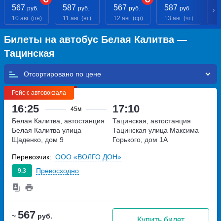
567
587
567
587
5
руб.
руб.
руб.
руб.
10 авг. (пн)
11 авг. (вт)
12 авг. (ср)
13 авг. (чт)
14
Билеты на автобус Белая Калитва —
Тацинская
Отсортировано по
Рейс с автовокзала
16:25
17:10
45м
Белая Калитва, автостанция
Тацинская, автостанция
Белая Калитва
улица
Тацинская
улица Максима
Щаденко, дом 9
Горького, дом 1А
Перевозчик:
ООО «ВОЛГО ДОН»
Превосходно
9.3
567
~
руб.
Купить билет