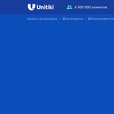
4 500 000 клиентов
Билеты на автобусы
🚍 Белокуриха
🚍 Баюновские Кл