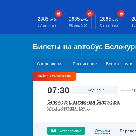
2885
2885
2885
2
руб.
руб.
руб.
07 авг. (пт)
08 авг. (сб)
09 авг. (вс)
10
Билеты на автобус Белокур
Отправление
Расписание
Время в пути
Рейс с автовокзала
07:30
Ежедневно
1
Белокуриха, автовокзал Белокуриха
улица Советская, дом 13
Отзывы
Перевоз
8.8
Потрясающе