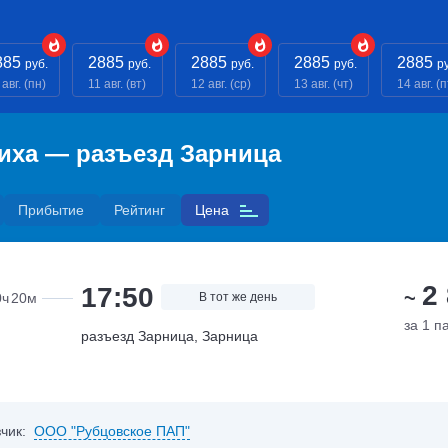
885
2885
2885
2885
2885
руб.
руб.
руб.
руб.
р
 авг. (пн)
11 авг. (вт)
12 авг. (ср)
13 авг. (чт)
14 авг. (п
иха — разъезд Зарница
Прибытие
Рейтинг
Цена
2
17:50
~
0ч
20м
В тот же день
за 1 п
разъезд Зарница, Зарница
чик:
ООО "Рубцовское ПАП"