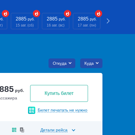
2885
2885
2885
2885
уб.
руб.
руб.
руб.
руб.
т)
15 авг. (сб)
16 авг. (вс)
17 авг. (пн)
18 авг. (вт)
Откуда
Куда
 885
руб.
Купить билет
ассажира
Билет печатать не нужно