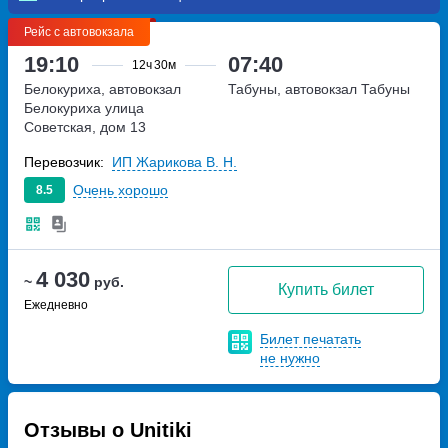
Рейс с автовокзала
19:10
07:40
12ч
30м
Белокуриха, автовокзал
Табуны, автовокзал Табуны
Белокуриха
улица
Советская, дом 13
Перевозчик:
ИП Жарикова В. Н.
Очень хорошо
8.5
4 030
~
руб.
Купить билет
Ежедневно
Билет печатать
не нужно
Отзывы о Unitiki