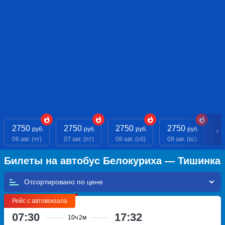
2750
2750
2750
2750
2
руб.
руб.
руб.
руб.
06 авг. (чт)
07 авг. (пт)
08 авг. (сб)
09 авг. (вс)
10
Билеты на автобус Белокуриха — Тишинка
Отсортировано по
Рейс с автовокзала
07:30
17:32
10ч
2м