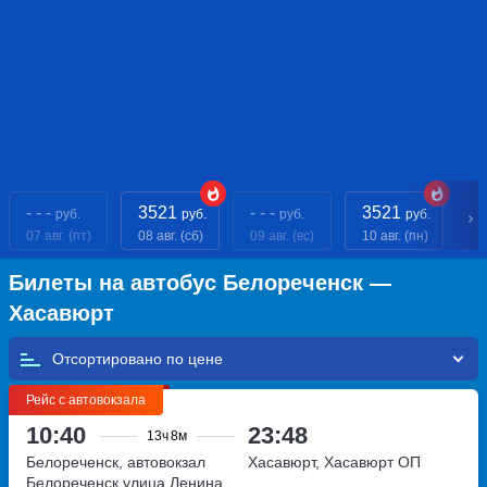
- - -
3521
- - -
3521
- 
руб.
руб.
руб.
руб.
07 авг. (пт)
08 авг. (сб)
09 авг. (вс)
10 авг. (пн)
11
Билеты на автобус Белореченск —
Хасавюрт
Отсортировано по
Рейс с автовокзала
10:40
23:48
13ч
8м
Белореченск, автовокзал
Хасавюрт, Хасавюрт ОП
Белореченск
улица Ленина,